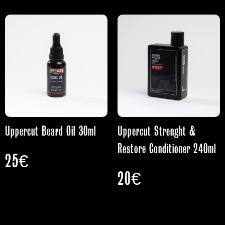
Uppercut Beard Oil 30ml
Uppercut Strenght &
Restore Conditioner 240ml
25
€
20
€