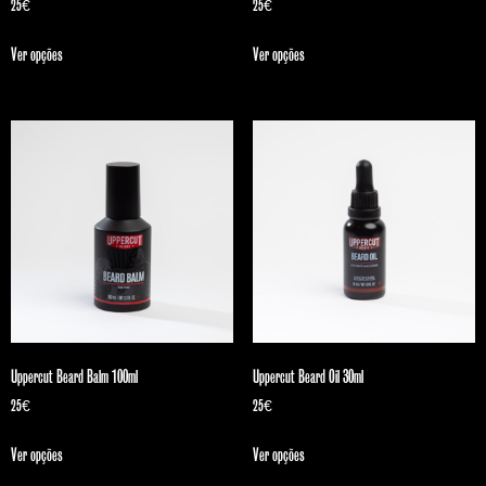
25
€
25
€
Ver opções
Ver opções
Uppercut Beard Balm 100ml
Uppercut Beard Oil 30ml
25
€
25
€
Ver opções
Ver opções