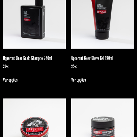
Uppercut Clear Scalp Shampoo 240ml
Uppercut Clear Shave Gel 120ml
20
€
25
€
Ver opções
Ver opções