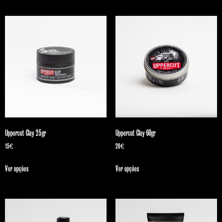
Uppercut Clay 25gr
Uppercut Clay 60gr
15
€
20
€
Ver opções
Ver opções