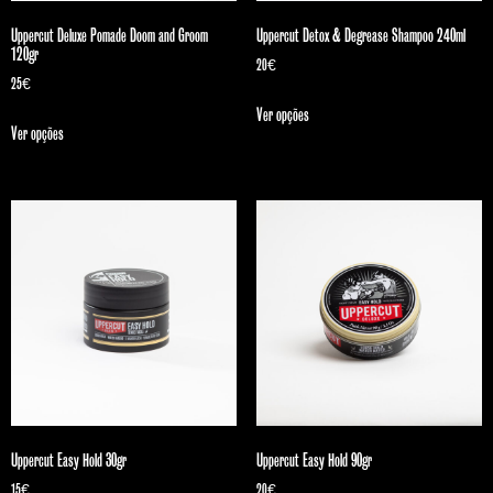
Uppercut Deluxe Pomade Doom and Groom
Uppercut Detox & Degrease Shampoo 240ml
120gr
20
€
25
€
Ver opções
Ver opções
Uppercut Easy Hold 30gr
Uppercut Easy Hold 90gr
15
€
20
€