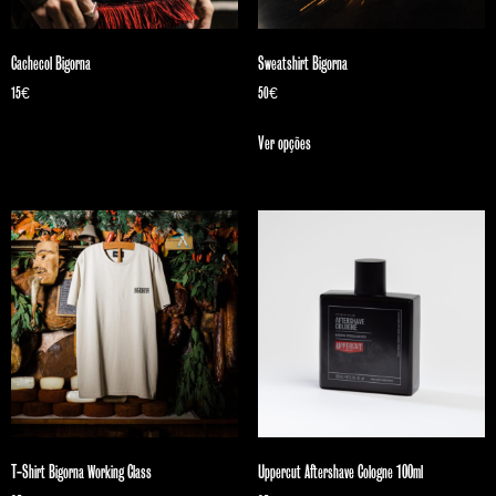
Cachecol Bigorna
Sweatshirt Bigorna
15
€
50
€
Ver opções
T-Shirt Bigorna Working Class
Uppercut Aftershave Cologne 100ml