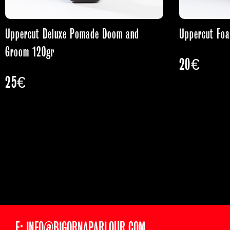
Uppercut Deluxe Pomade Doom and
Uppercut Foa
Groom 120gr
20
€
25
€
E: INFO@BIGORNAPARLOUR.COM