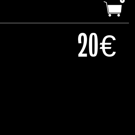
0
20
€