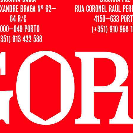
EXANDRE BRAGA Nº 62–
RUA CORONEL RAÚL PERE
64 R/C
4150–633 PORT
000–049 PORTO
(+351) 910 968 
351) 913 422 588