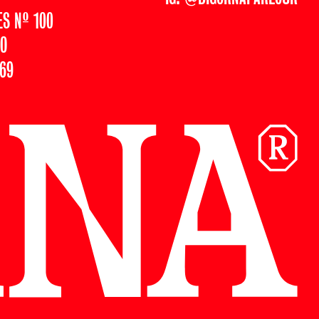
S Nº 100
O
169