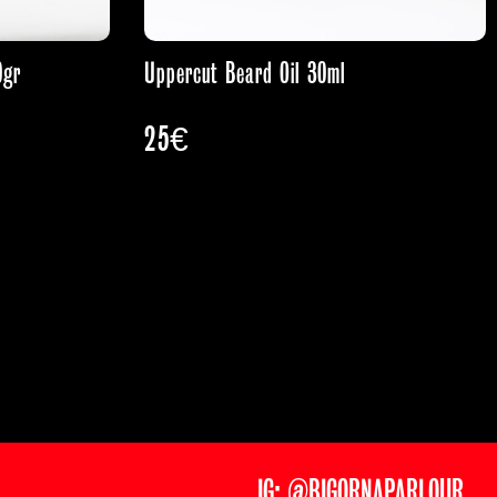
0gr
Uppercut Beard Oil 30ml
25
€
IG: @BIGORNAPARLOUR